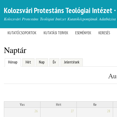
Kolozsvári Protestáns Teológiai Intézet ∙
Languages
Kolozsvári Protestáns Teológiai Intézet Kutatóközpontjának Adatbázisa
KUTATÓCSOPORTOK
KUTATÁSI TERVEK
ESEMÉNYEK
KERESÉS
MAIN MENU
You are here
Naptár
(active tab)
Hónap
Hét
Nap
Év
Jelentések
Primary tabs
Au
Vas
Hét
Ke
26
27
28