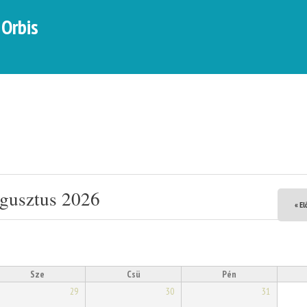
Skip to
 Orbis
main
content
gusztus 2026
« El
Sze
Csü
Pén
29
30
31