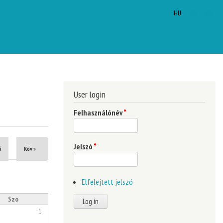
HU
EN
RO
User login
Felhasználónév
*
Jelszó
*
ő
Köv »
Elfelejtett jelszó
Szo
1