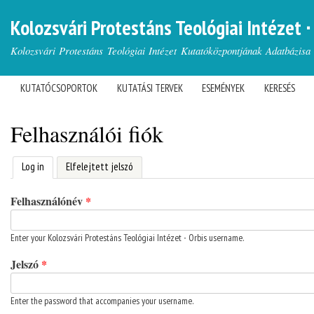
Kolozsvári Protestáns Teológiai Intézet ∙
Languages
Kolozsvári Protestáns Teológiai Intézet Kutatóközpontjának Adatbázisa
KUTATÓCSOPORTOK
KUTATÁSI TERVEK
ESEMÉNYEK
KERESÉS
MAIN MENU
You are here
Felhasználói fiók
(active tab)
Log in
Elfelejtett jelszó
Primary tabs
Felhasználónév
*
Enter your Kolozsvári Protestáns Teológiai Intézet ∙ Orbis username.
Jelszó
*
Enter the password that accompanies your username.