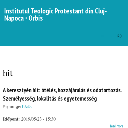
Skip to
Institutul Teologic Protestant din Cluj-
main
Napoca ∙ Orbis
content
HU
EN
RO
Languages
MENU
MAIN MENU
hit
You are here
A keresztyén hit: átélés, hozzájárulás és odatartozás.
Személyesség, lokalitás és egyetemesség
Program type:
Előadás
Időpont:
2019/05/23 - 15:30
about A keresztyén hit: átélés, hozzájárulás és odatartozás. Személyesség, lokalitás és
Read more