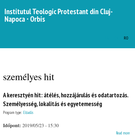
Skip to
Institutul Teologic Protestant din Cluj-
main
Napoca ∙ Orbis
content
HU
EN
RO
Languages
MENU
MAIN MENU
személyes hit
You are here
A keresztyén hit: átélés, hozzájárulás és odatartozás.
Személyesség, lokalitás és egyetemesség
Program type:
Előadás
Időpont:
2019/05/23 - 15:30
about A keresztyén hit: átélés, hozzájárulás és odatartozás. Személyesség, lokalitás és
Read more